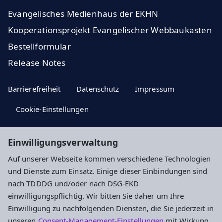
Evangelisches Medienhaus der EKHN
Kooperationsprojekt Evangelischer Webbaukasten
Bestellformular
Release Notes
Barrierefreiheit
Datenschutz
Impressum
Cookie-Einstellungen
Einwilligungsverwaltung
Bleiben Sie auf dem Laufenden - mit
Auf unserer Webseite kommen verschiedene Technologien
unserem Newsletter
und Dienste zum Einsatz. Einige dieser Einbindungen sind
nach TDDDG und/oder nach DSG-EKD
Jetzt anmelden
einwilligungspflichtig. Wir bitten Sie daher um Ihre
Einwilligung zu nachfolgenden Diensten, die Sie jederzeit in
unseren
Consent-Management-Einstellungen
mit Wirkung